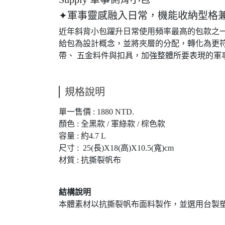
✦軍事靈感融入日常，機能收納型格
近年斜背小包躍升日常使用頻率最高的包款之一，除
給包為設計概念，並將夾層的分配，轉化為更
帶、 五金料件與扣具，加強整體所要表現的軍
規格說明
單一售價 : 1880 NTD.
顏色 : 全黑款 / 軍綠款 / 棕色款
容量 : 約4.7 L
尺寸 : 25(長)X18(高)X10.5(寬)cm
材質 : 抗撕裂帆布
結構說明
本體素材以抗撕裂帆布面料製作，並選用台製