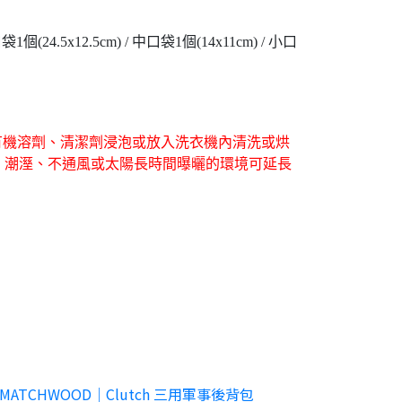
.5x12.5cm) / 中口袋1個(14x11cm) / 小口
有機溶劑、清潔劑浸泡或放入洗衣機內清洗或烘
、潮溼、不通風或太陽長時間曝曬的環境可延長