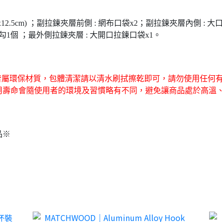
.5cm) ；副拉鍊夾層前側 : 網布口袋x2；副拉鍊夾層內側 : 大口袋1個(24
萬用掛勾1個 ；最外側拉鍊夾層 : 大開口拉鍊口袋x1。
皆屬環保材質，包體清潔請以清水刷拭擦乾即可，請勿使用任何
用壽命會隨使用者的環境及習慣略有不同，避免讓商品處於高溫
品※