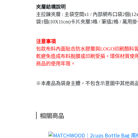
夾層結構說明
主拉鍊夾層 : 主袋空間x1 / 內部網布口袋2個(12x12
袋1個(10X11cm)卡片夾層3格 / 筆插2格 / 
注意事項
包款布料內面貼合防水膠層與LOGO印刷顏料
乾避免造成布料脫膜或印刷受損。環保材質使
商品的使用年限。
※本產品為袋身主體，不包含示意圖中其他商
相關商品