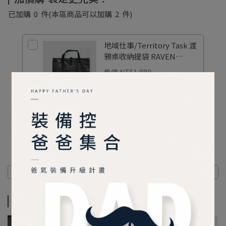
已加購
0
件
(本區商品可以加購
2
件)
地域仕事/Territory Task 渡
鴉桌收納提袋 RAVEN
CARRY BAG
售價
NT$1,880
加價購
NT$980
商品介紹
規格說明
商品介紹