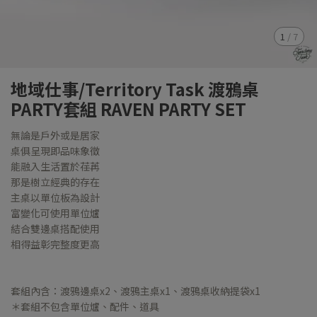
1
/
7
地域仕事/Territory Task 渡鴉桌
PARTY套組 RAVEN PARTY SET
無論是戶外或是居家
桌俱呈現即品味象徵
能融入生活置於荏苒
那是樹立經典的存在
主桌以單位板為設計
富變化可使用單位爐
結合雙邊桌搭配使用
相得益彰完整度更高
套組內含：渡鴉邊桌x2、渡鴉主桌x1、渡鴉桌收納提袋x1
＊套組不包含單位爐、配件、道具