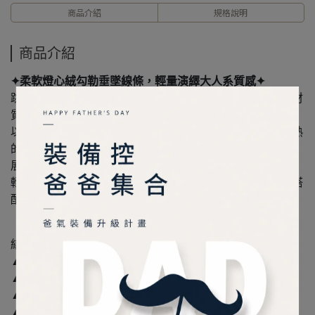
商品介紹
規格說明
商品介紹
✦柔軟燈心絨勾勒垂墜線條，輕量演繹大人系質感✦
跳脫以往軍事元素硬挺布料與包體呈現，首次挑戰燈心絨材
質，
以柔軟與自然垂墜感為設計主軸，選用沉穩色調搭配出成熟
的大人系外觀，
展現簡約卻不失風格的高質感氣息。
輕量設計、男女皆適用，日常通勤或城市漫遊，都能舒適搭
配展現品味。
結構說明
▲包體以燈心絨材質製作，搭配電繡LOGO
▲主袋內部可放置iPad mini(20x13.5cm)
▲主袋內部前後口袋x4個
▲袋身前側外部直式口袋x1個(可放面紙、手機、行動電源)