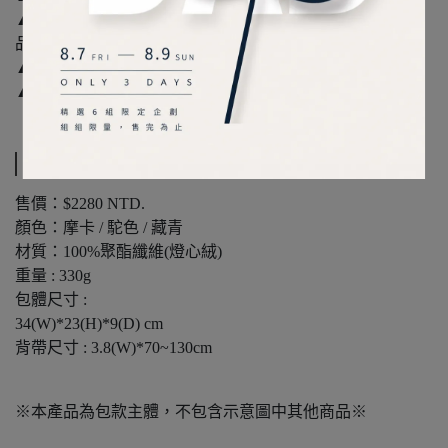
▲袋身前側外部側開式拉鍊口袋x1個(可放摺疊傘與中型物
品)
▲背面寬幅口袋x1個
▲左右兩側D環結構可掛吊飾或鑰匙
規格說明
售價：$2280 NTD.
顏色：摩卡 / 駝色 / 藏青
材質：100%聚酯纖維(燈心絨)
重量 : 330g
包體尺寸 :
34(W)*23(H)*9(D) cm
背帶尺寸 : 3.8(W)*70~130cm
※本產品為包款主體，不包含示意圖中其他商品※