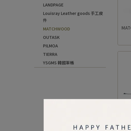
LANDPAGE
Louisray Leather goods 手工皮
件
MAT
MATCHWOOD
OUTASK
PILMOA
TIERRA
YSGMS 韓國軍帳