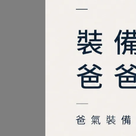
MAT
MA