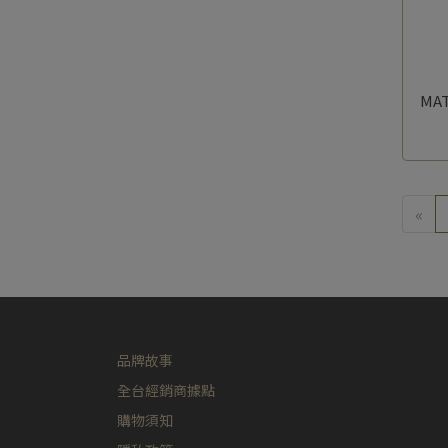
MA
«
品牌故事
全台經銷商據點
購物須知