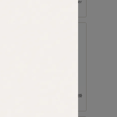
用軍事後
MATCHWOOD｜Cruise Shoulder
Bag 半月型肩背包 軍綠款
NT$2,580
e 環保
MATCHWOOD｜Defty 多用途頸掛
斜背錢包小袋
NT$1,180