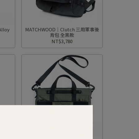
lloy
MATCHWOOD｜Clutch 三用軍事後
背包 全黑款
NT$3,780