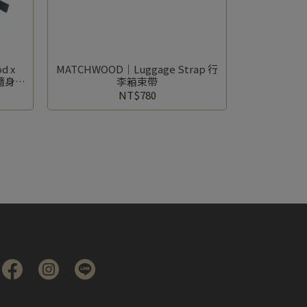
d x
MATCHWOOD｜Luggage Strap 行
聯名隨身小
李箱束帶
NT$780